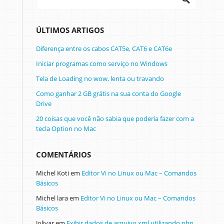
ÚLTIMOS ARTIGOS
Diferença entre os cabos CAT5e, CAT6 e CAT6e
Iniciar programas como serviço no Windows
Tela de Loading no wow, lenta ou travando
Como ganhar 2 GB grátis na sua conta do Google
Drive
20 coisas que você não sabia que poderia fazer com a
tecla Option no Mac
COMENTÁRIOS
Michel Koti
em
Editor Vi no Linux ou Mac – Comandos
Básicos
Michel lara
em
Editor Vi no Linux ou Mac – Comandos
Básicos
Jolivar
em
Exibir dados de arquivo xml utilizando php