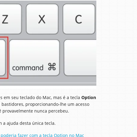
s em seu teclado do Mac, mas é a tecla
Option
nos bastidores, proporcionando-lhe um acesso
cê provavelmente nunca percebeu.
 a ajuda desta única tecla.
 poderia fazer com a tecla Option no Mac