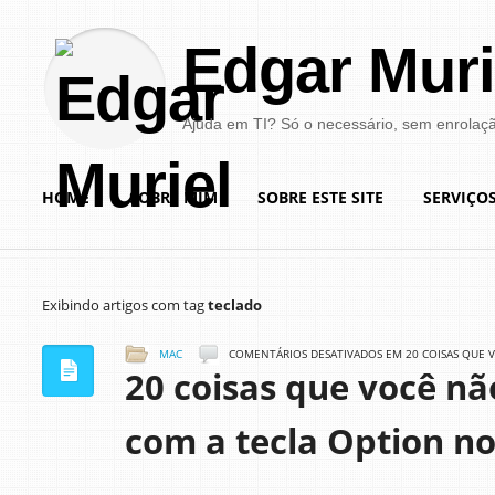
Edgar Muri
Ajuda em TI? Só o necessário, sem enrolaç
HOME
SOBRE MIM
SOBRE ESTE SITE
SERVIÇO
Exibindo artigos com tag
teclado
MAC
COMENTÁRIOS DESATIVADOS
EM 20 COISAS QUE 
20 coisas que você nã
com a tecla Option n