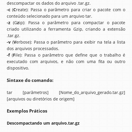
descompactar os dados do arquivo .tar.gz.
-c
(
C
reate): Passa o parâmetro para criar o pacote com o
conteúdo selecionado para um arquivo tar.
-z
(G
z
ip): Passa o parâmetro para compactar o pacote
criado utilizando a ferramenta Gzip, criando a extensão
.tar.gz.
-v
(
V
erbose): Passa o parâmetro para exibir na tela a lista
dos arquivos processados.
-f
(
F
ile): Passa o parâmetro que define que o trabalho é
executado com arquivos, e não com uma fita ou outro
dispositivo.
Sintaxe do comando:
tar [parâmetros] [Nome_do_arquivo_gerado.tar.gz]
[arquivos ou diretórios de origem]
Exemplos Práticos
Descompactando um arquivo.tar.gz